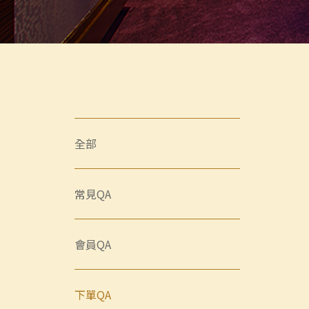
全部
常見QA
會員QA
下單QA