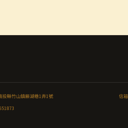
南投縣竹山鎮籐湖巷1弄1號
信箱
651873