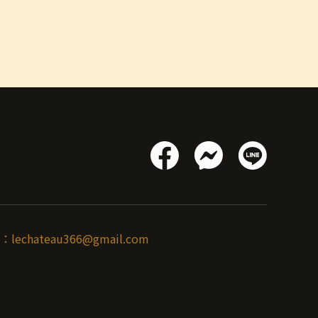
：
lechateau366@gmail.com