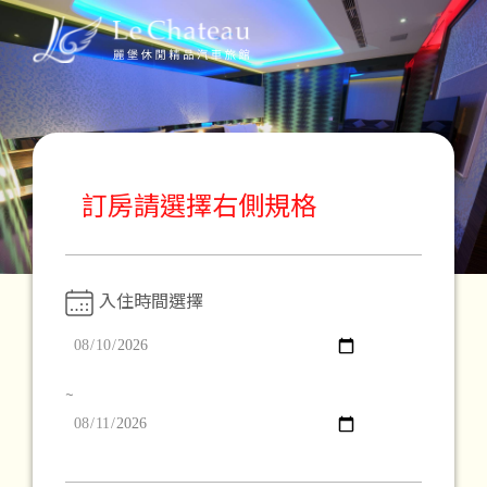
訂房請選擇右側規格
ROOM
麗堡房型
入住時間選擇
~