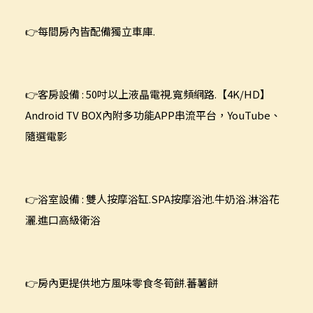
👉
每間房內皆配備獨立車庫.
👉
客房設備 : 50吋以上液晶電視.寬頻網路.【4K/HD】
Android TV BOX內附多功能APP串流平台，YouTube、
隨選電影
👉
浴室設備 : 雙人按摩浴缸.SPA按摩浴池.牛奶浴.淋浴花
灑.進口高級衛浴
👉
房內更提供地方風味零食冬筍餅.蕃薯餅