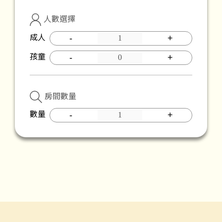
人數選擇
成人
-
+
孩童
-
+
房間數量
數量
-
+